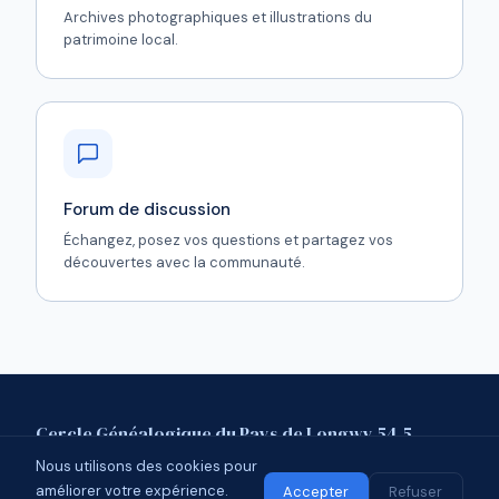
Archives photographiques et illustrations du
patrimoine local.
Forum de discussion
Échangez, posez vos questions et partagez vos
découvertes avec la communauté.
Cercle Généalogique du Pays de Longwy 54.5
Nous utilisons des cookies pour
Mentions légales
Contact
Forum
améliorer votre expérience.
© 2026 CGPL 54.5 · Affilié à l'UCGL
Accepter
Refuser