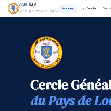
CGPL 54.5
Accueil
Le Cercle
Nos 
Généalogie · Pays de Longwy
Cercle Généa
du Pays de L