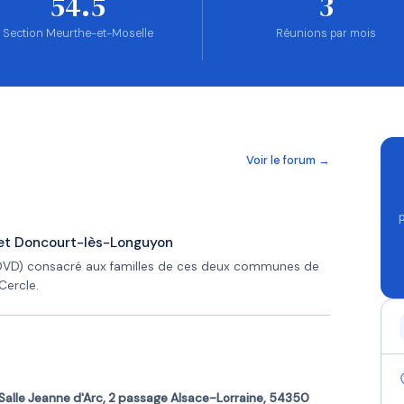
54.5
3
Section Meurthe-et-Moselle
Réunions par mois
Voir le forum →
e et Doncourt-lès-Longuyon
DVD) consacré aux familles de ces deux communes de
Cercle.
Salle Jeanne d'Arc, 2 passage Alsace-Lorraine, 54350