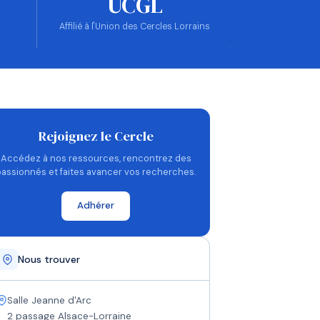
UCGL
Affilié à l'Union des Cercles Lorrains
Rejoignez le Cercle
Accédez à nos ressources, rencontrez des
passionnés et faites avancer vos recherches.
Adhérer
Nous trouver
Salle Jeanne d'Arc
2 passage Alsace-Lorraine