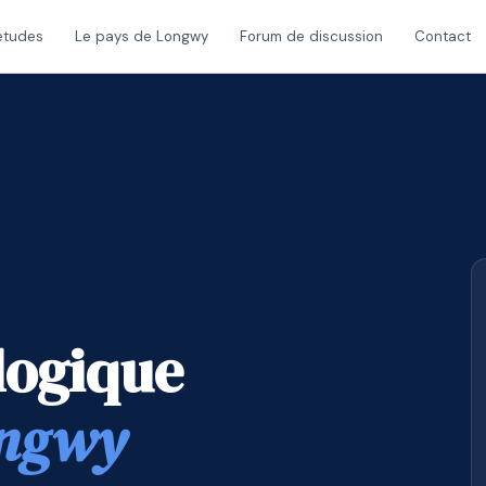
études
Le pays de Longwy
Forum de discussion
Contact
logique
ongwy