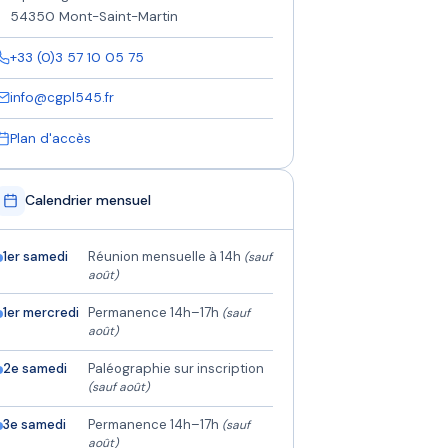
54350 Mont-Saint-Martin
+33 (0)3 57 10 05 75
info@cgpl545.fr
Plan d'accès
Calendrier mensuel
1er samedi
Réunion mensuelle à 14h
(sauf
août)
1er mercredi
Permanence 14h–17h
(sauf
août)
2e samedi
Paléographie sur inscription
(sauf août)
3e samedi
Permanence 14h–17h
(sauf
août)