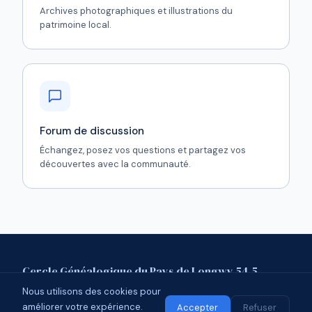
Archives photographiques et illustrations du
patrimoine local.
Forum de discussion
Échangez, posez vos questions et partagez vos
découvertes avec la communauté.
Cercle Généalogique du Pays de Longwy 54.5
Nous utilisons des cookies pour
Mentions légales
Contact
Forum
améliorer votre expérience.
© 2026 CGPL 54.5 · Affilié à l'UCGL
Accepter
Refuser