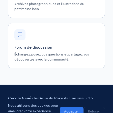
Archives photographiques et illustrations du
patrimoine local.
Forum de discussion
Échangez, posez vos questions et partagez vos
découvertes avec la communauté.
Cercle Généalogique du Pays de Longwy 54.5
Nous utilisons des cookies pour
Mentions légales
Contact
Forum
améliorer votre expérience.
© 2026 CGPL 54.5 · Affilié à l'UCGL
Accepter
Refuser