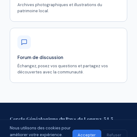
Archives photographiques et illustrations du
patrimoine local.
Forum de discussion
Échangez, posez vos questions et partagez vos
découvertes avec la communauté.
Cercle Généalogique du Pays de Longwy 54.5
Nous utilisons des cookies pour
Mentions légales
Contact
Forum
améliorer votre expérience.
© 2026 CGPL 54.5 · Affilié à l'UCGL
Accepter
Refuser