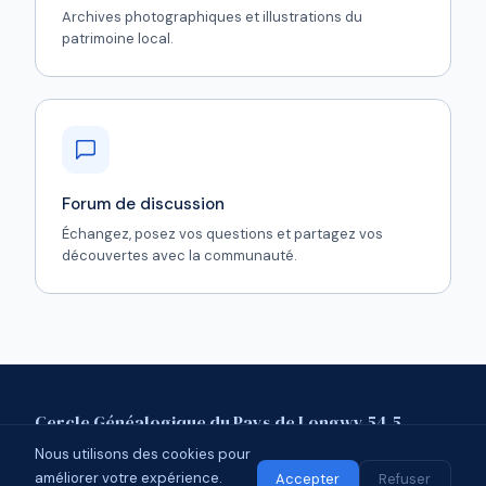
Archives photographiques et illustrations du
patrimoine local.
Forum de discussion
Échangez, posez vos questions et partagez vos
découvertes avec la communauté.
Cercle Généalogique du Pays de Longwy 54.5
Nous utilisons des cookies pour
Mentions légales
Contact
Forum
améliorer votre expérience.
© 2026 CGPL 54.5 · Affilié à l'UCGL
Accepter
Refuser