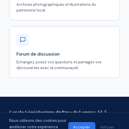
Archives photographiques et illustrations du
patrimoine local.
Forum de discussion
Échangez, posez vos questions et partagez vos
découvertes avec la communauté.
Cercle Généalogique du Pays de Longwy 54.5
Nous utilisons des cookies pour
Mentions légales
Contact
Forum
améliorer votre expérience.
© 2026 CGPL 54.5 · Affilié à l'UCGL
Accepter
Refuser