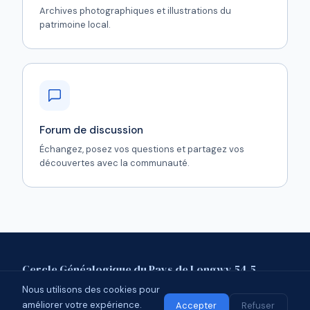
Archives photographiques et illustrations du
patrimoine local.
Forum de discussion
Échangez, posez vos questions et partagez vos
découvertes avec la communauté.
Cercle Généalogique du Pays de Longwy 54.5
Nous utilisons des cookies pour
Mentions légales
Contact
Forum
améliorer votre expérience.
© 2026 CGPL 54.5 · Affilié à l'UCGL
Accepter
Refuser