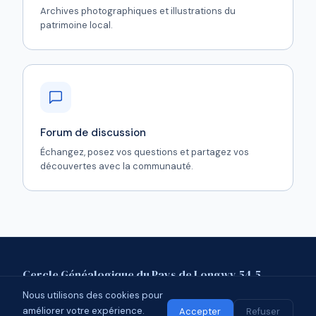
Archives photographiques et illustrations du
patrimoine local.
Forum de discussion
Échangez, posez vos questions et partagez vos
découvertes avec la communauté.
Cercle Généalogique du Pays de Longwy 54.5
Nous utilisons des cookies pour
Mentions légales
Contact
Forum
améliorer votre expérience.
© 2026 CGPL 54.5 · Affilié à l'UCGL
Accepter
Refuser