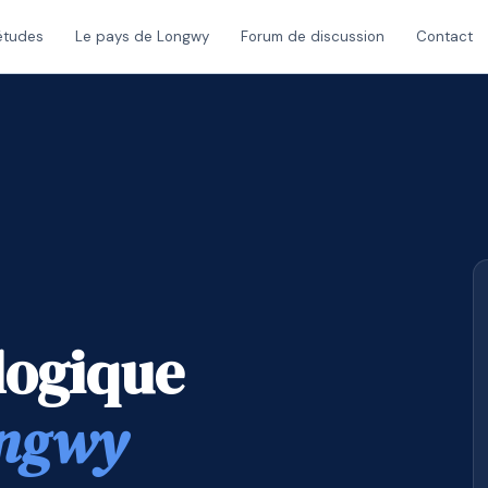
études
Le pays de Longwy
Forum de discussion
Contact
logique
ongwy