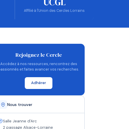
UCGL
Affilié à l'Union des Cercles Lorrains
Rejoignez le Cercle
Accédez à nos ressources, rencontrez des
passionnés et faites avancer vos recherches.
Adhérer
Nous trouver
Salle Jeanne d'Arc
2 passage Alsace-Lorraine