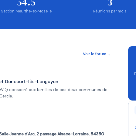
54.5
3
Section Meurthe-et-Moselle
Réunions par mois
Voir le forum →
e et Doncourt-lès-Longuyon
DVD) consacré aux familles de ces deux communes de
Cercle.
Salle Jeanne d'Arc, 2 passage Alsace-Lorraine, 54350