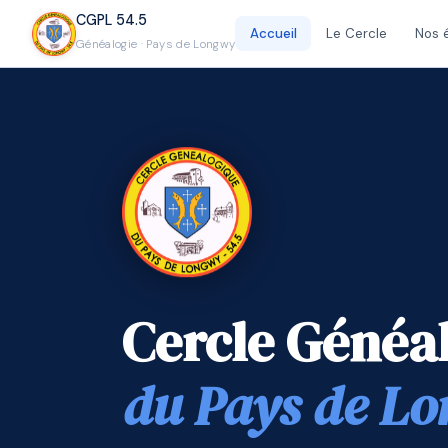
CGPL 54.5
Accueil
Le Cercle
Nos 
Généalogie · Pays de Longwy
Cercle Généa
du Pays de L