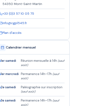
54350 Mont-Saint-Martin
+33 (0)3 57 10 05 75
info@cgpl545.fr
Plan d'accès
Calendrier mensuel
1er samedi
Réunion mensuelle à 14h
(sauf
août)
1er mercredi
Permanence 14h–17h
(sauf
août)
2e samedi
Paléographie sur inscription
(sauf août)
3e samedi
Permanence 14h–17h
(sauf
août)