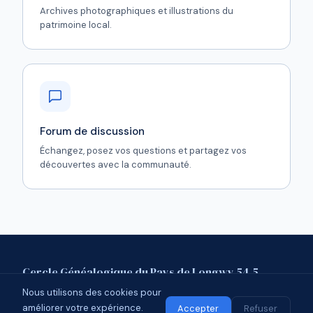
Archives photographiques et illustrations du
patrimoine local.
Forum de discussion
Échangez, posez vos questions et partagez vos
découvertes avec la communauté.
Cercle Généalogique du Pays de Longwy 54.5
Nous utilisons des cookies pour
Mentions légales
Contact
Forum
améliorer votre expérience.
© 2026 CGPL 54.5 · Affilié à l'UCGL
Accepter
Refuser