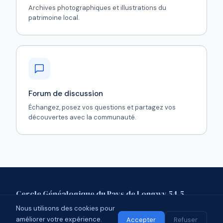
Archives photographiques et illustrations du
patrimoine local.
Forum de discussion
Échangez, posez vos questions et partagez vos
découvertes avec la communauté.
Cercle Généalogique du Pays de Longwy 54.5
Nous utilisons des cookies pour
Mentions légales
Contact
Forum
améliorer votre expérience.
© 2026 CGPL 54.5 · Affilié à l'UCGL
Accepter
Refuser