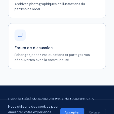
Archives photographiques et illustrations du
patrimoine local.
Forum de discussion
Échangez, posez vos questions et partagez vos
découvertes avec la communauté.
Cercle Généalogique du Pays de Longwy 54.5
Nous utilisons des cookies pour
Mentions légales
Contact
Forum
améliorer votre expérience.
© 2026 CGPL 54.5 · Affilié à l'UCGL
Accepter
Refuser