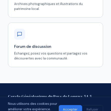
Archives photographiques et illustrations du
patrimoine local.
Forum de discussion
Échangez, posez vos questions et partagez vos
découvertes avec la communauté.
Cercle Généalogique du Pays de Longwy 54.5
Nous utilisons des cookies pour
Mentions légales
Contact
Forum
améliorer votre expérience.
© 2026 CGPL 54.5 · Affilié à l'UCGL
Accepter
Refuser